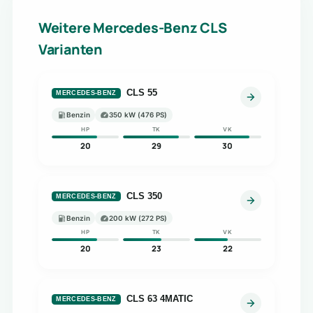
Weitere Mercedes-Benz CLS
Varianten
CLS 55
MERCEDES-BENZ
Benzin
350 kW (476 PS)
HP
TK
VK
20
29
30
CLS 350
MERCEDES-BENZ
Benzin
200 kW (272 PS)
HP
TK
VK
20
23
22
CLS 63 4MATIC
MERCEDES-BENZ