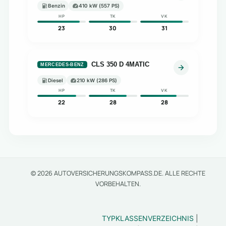
Benzin
410 kW (557 PS)
HP
TK
VK
23
30
31
CLS 350 D 4MATIC
MERCEDES-BENZ
Diesel
210 kW (286 PS)
HP
TK
VK
22
28
28
© 2026 AUTOVERSICHERUNGSKOMPASS.DE. ALLE RECHTE
VORBEHALTEN.
TYPKLASSENVERZEICHNIS
|