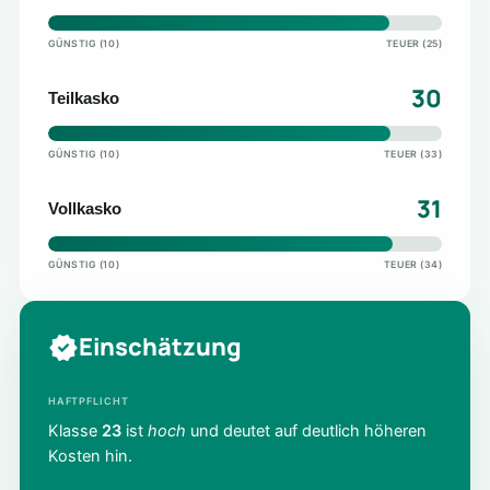
GÜNSTIG (10)
TEUER (25)
30
Teilkasko
GÜNSTIG (10)
TEUER (33)
31
Vollkasko
GÜNSTIG (10)
TEUER (34)
Einschätzung
HAFTPFLICHT
Klasse
23
ist
hoch
und deutet auf deutlich höheren
Kosten hin.