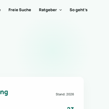
e
Freie Suche
Ratgeber
So geht’s
ung
Stand: 2026