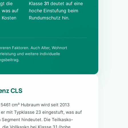
gt die
Klasse
31
deutet auf eine
, was auf
hoche
Einstufung beim
n Kosten
Rundumschutz hin.
ehreren Faktoren. Auch Alter, Wohnort
rleistung und weitere individuelle
ngsbeitrag.
enz CLS
 5461 cm³ Hubraum wird seit 2013
t er mit Typklasse 23 eingestuft, was auf
 Segment hindeutet. Die Teilkasko-
, die Vollkasko bei Klasse 31 (hohe