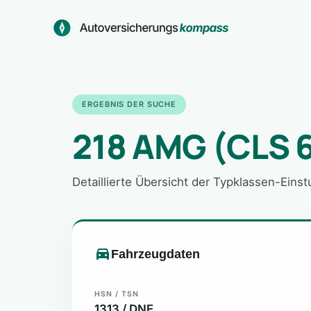
Zum
Inhalt
springen
ERGEBNIS DER SUCHE
218 AMG (CLS 
Detaillierte Übersicht der Typklassen-Eins
Fahrzeugdaten
HSN / TSN
1313 / DNE