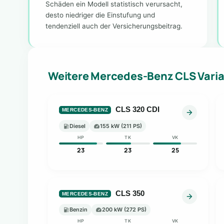
Schäden ein Modell statistisch verursacht,
desto niedriger die Einstufung und
tendenziell auch der Versicherungsbeitrag.
Weitere Mercedes-Benz CLS Vari
CLS 320 CDI
MERCEDES-BENZ
Diesel
155 kW (211 PS)
HP
TK
VK
23
23
25
CLS 350
MERCEDES-BENZ
Benzin
200 kW (272 PS)
HP
TK
VK