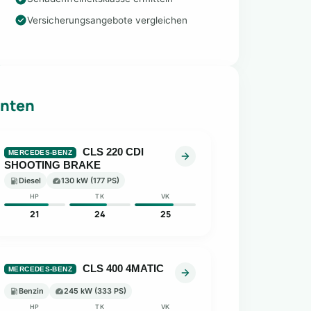
Versicherungsangebote vergleichen
anten
CLS 220 CDI
MERCEDES-BENZ
SHOOTING BRAKE
Diesel
130 kW (177 PS)
HP
TK
VK
21
24
25
CLS 400 4MATIC
MERCEDES-BENZ
Benzin
245 kW (333 PS)
HP
TK
VK