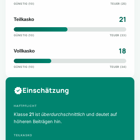
GÜNSTIG (10)
TEUER (25)
21
Teilkasko
GÜNSTIG (10)
TEUER (33)
18
Vollkasko
GÜNSTIG (10)
TEUER (34)
Einschätzung
HAFTPFLICHT
Klasse
21
ist
überdurchschnittlich
und deutet auf
höheren Beiträgen hin.
TEILKASKO