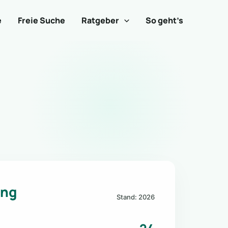
e
Freie Suche
Ratgeber
So geht’s
ung
Stand: 2026