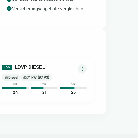
Versicherungsangebote vergleichen
LDVP DIESEL
LDV
Diesel
71 kW (97 PS)
HP
TK
VK
24
21
23