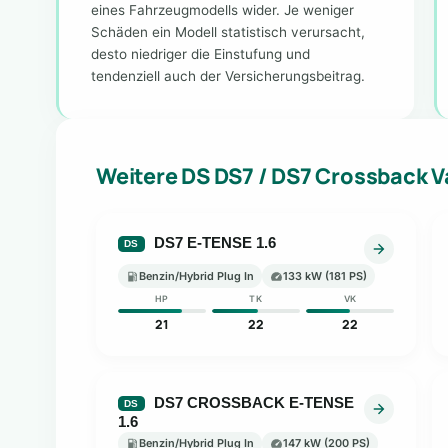
eines Fahrzeugmodells wider. Je weniger
Schäden ein Modell statistisch verursacht,
desto niedriger die Einstufung und
tendenziell auch der Versicherungsbeitrag.
Weitere DS DS7 / DS7 Crossback V
DS7 E-TENSE 1.6
DS
Benzin/Hybrid Plug In
133 kW (181 PS)
HP
TK
VK
21
22
22
DS7 CROSSBACK E-TENSE
DS
1.6
Benzin/Hybrid Plug In
147 kW (200 PS)