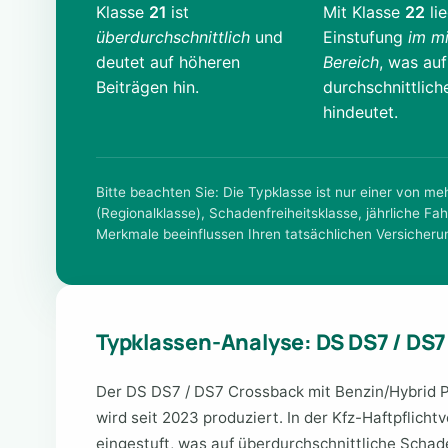
Klasse
21
ist
Mit Klasse
22
lie
überdurchschnittlich
und
Einstufung
im mi
deutet auf höheren
Bereich
, was auf
Beiträgen hin.
durchschnittlich
hindeutet.
Bitte beachten Sie: Die Typklasse ist nur einer von m
(Regionalklasse), Schadenfreiheitsklasse, jährliche Fah
Merkmale beeinflussen Ihren tatsächlichen Versicheru
Typklassen-Analyse: DS DS7 / DS
Der DS DS7 / DS7 Crossback mit Benzin/Hybrid 
wird seit 2023 produziert. In der Kfz-Haftpflicht
eingestuft, was auf überdurchschnittliche Scha