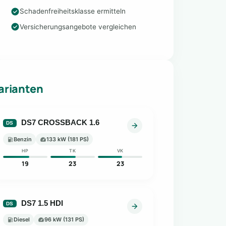
Schadenfreiheitsklasse ermitteln
Versicherungsangebote vergleichen
arianten
DS7 CROSSBACK 1.6
DS
Benzin
133 kW (181 PS)
HP
TK
VK
19
23
23
DS7 1.5 HDI
DS
Diesel
96 kW (131 PS)