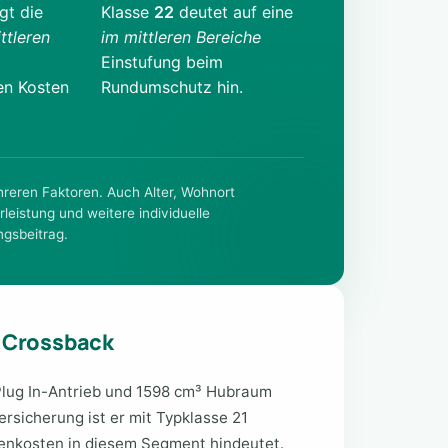
gt die
Klasse
22
deutet auf eine
ttleren
im mittleren Bereiche
Einstufung beim
en Kosten
Rundumschutz hin.
ehreren Faktoren. Auch Alter, Wohnort
rleistung und weitere individuelle
ngsbeitrag.
7 Crossback
Plug In-Antrieb und 1598 cm³ Hubraum
versicherung ist er mit Typklasse 21
denkosten in diesem Segment hindeutet.