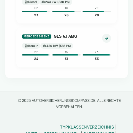
Diesel
243 kW (330 PS)
HP
TK
VK
23
28
28
GLS 63 AMG
MERCEDES-BENZ
Benzin
430 kW (585 PS)
HP
TK
VK
24
31
33
© 2026 AUTOVERSICHERUNGSKOMPASS.DE. ALLE RECHTE
VORBEHALTEN.
TYPKLASSENVERZEICHNIS
|