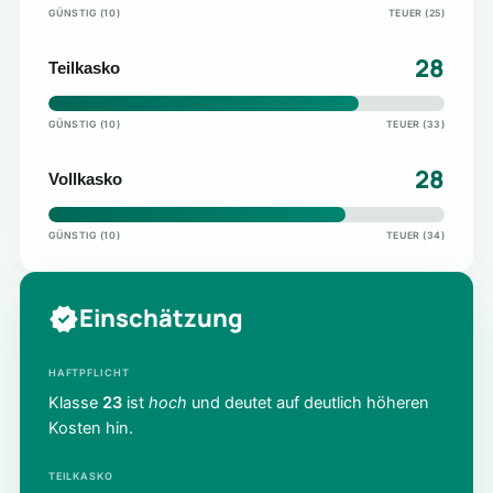
GÜNSTIG (10)
TEUER (25)
28
Teilkasko
GÜNSTIG (10)
TEUER (33)
28
Vollkasko
GÜNSTIG (10)
TEUER (34)
Einschätzung
HAFTPFLICHT
Klasse
23
ist
hoch
und deutet auf deutlich höheren
Kosten hin.
TEILKASKO