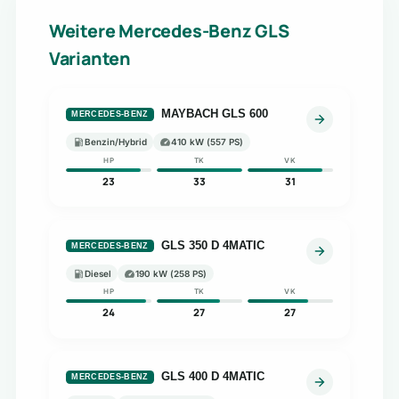
Weitere Mercedes-Benz GLS
Varianten
MAYBACH GLS 600
MERCEDES-BENZ
Benzin/Hybrid
410 kW (557 PS)
HP
TK
VK
23
33
31
GLS 350 D 4MATIC
MERCEDES-BENZ
Diesel
190 kW (258 PS)
HP
TK
VK
24
27
27
GLS 400 D 4MATIC
MERCEDES-BENZ