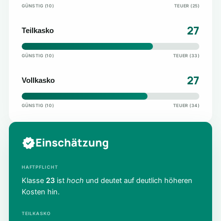
GÜNSTIG (10)
TEUER (25)
27
Teilkasko
GÜNSTIG (10)
TEUER (33)
27
Vollkasko
GÜNSTIG (10)
TEUER (34)
Einschätzung
HAFTPFLICHT
Klasse
23
ist
hoch
und deutet auf deutlich höheren
Kosten hin.
TEILKASKO