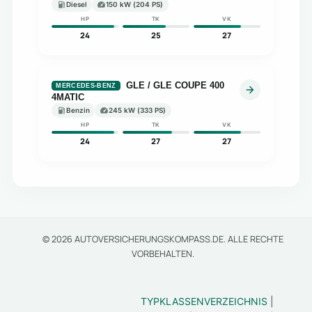
Diesel
150 kW (204 PS)
HP
TK
VK
24
25
27
GLE / GLE COUPE 400
MERCEDES-BENZ
4MATIC
Benzin
245 kW (333 PS)
HP
TK
VK
24
27
27
© 2026 AUTOVERSICHERUNGSKOMPASS.DE. ALLE RECHTE
VORBEHALTEN.
TYPKLASSENVERZEICHNIS
|