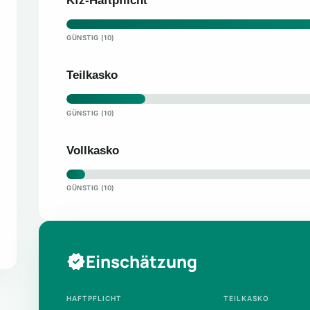
Kfz-Haftpflicht
GÜNSTIG (10)
Teilkasko
GÜNSTIG (10)
Vollkasko
GÜNSTIG (10)
Einschätzung
HAFTPFLICHT
TEILKASKO