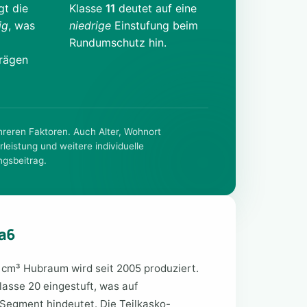
gt die
Klasse
11
deutet auf eine
ig
, was
niedrige
Einstufung beim
Rundumschutz hin.
trägen
ehreren Faktoren. Auch Alter, Wohnort
rleistung und weitere individuelle
ngsbeitrag.
a6
cm³ Hubraum wird seit 2005 produziert.
klasse 20 eingestuft, was auf
Segment hindeutet. Die Teilkasko-