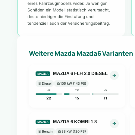
eines Fahrzeugmodells wider. Je weniger
Schäden ein Modell statistisch verursacht,
desto niedriger die Einstufung und
tendenziell auch der Versicherungsbeitrag.
Weitere Mazda Mazda6 Varianten
MAZDA 6 FLH 2.0 DIESEL
MAZDA
Diesel
105 kW (143 PS)
HP
TK
VK
22
15
11
MAZDA 6 KOMBI 1.8
MAZDA
Benzin
88 kW (120 PS)