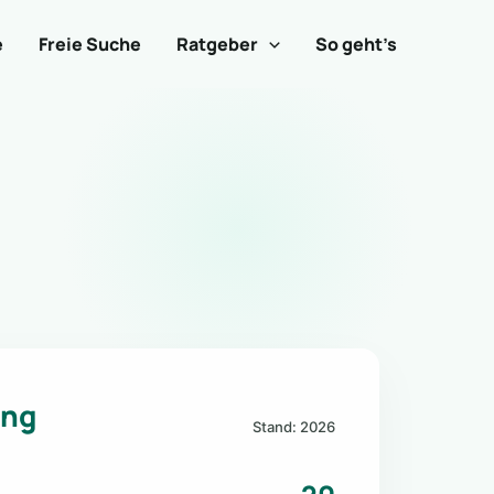
e
Freie Suche
Ratgeber
So geht’s
ung
Stand: 2026