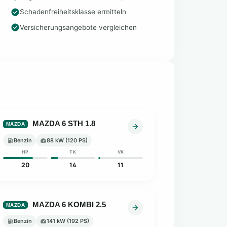
Schadenfreiheitsklasse ermitteln
Versicherungsangebote vergleichen
MAZDA 6 STH 1.8
MAZDA
Benzin
88 kW (120 PS)
HP
TK
VK
20
14
11
MAZDA 6 KOMBI 2.5
MAZDA
Benzin
141 kW (192 PS)