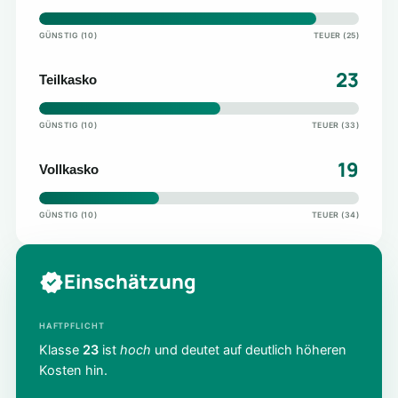
GÜNSTIG (10)
TEUER (25)
23
Teilkasko
GÜNSTIG (10)
TEUER (33)
19
Vollkasko
GÜNSTIG (10)
TEUER (34)
Einschätzung
HAFTPFLICHT
Klasse
23
ist
hoch
und deutet auf deutlich höheren
Kosten hin.