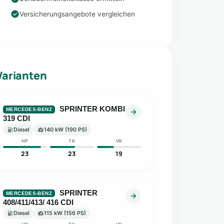
Versicherungsangebote vergleichen
Varianten
SPRINTER KOMBI
MERCEDES-BENZ
319 CDI
Diesel
140 kW (190 PS)
HP
TK
VK
23
23
19
SPRINTER
MERCEDES-BENZ
408/411/413/ 416 CDI
Diesel
115 kW (156 PS)