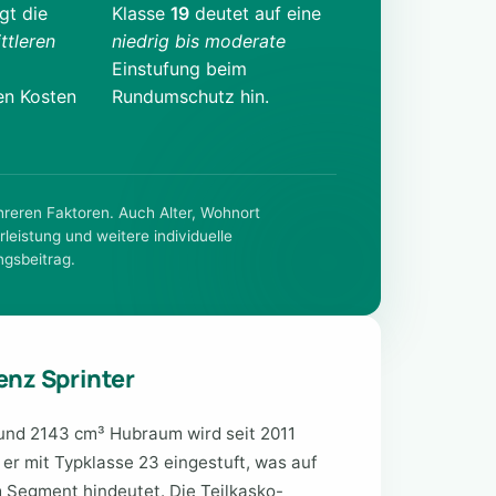
gt die
Klasse
19
deutet auf eine
ttleren
niedrig bis moderate
Einstufung beim
en Kosten
Rundumschutz hin.
ehreren Faktoren. Auch Alter, Wohnort
rleistung und weitere individuelle
ngsbeitrag.
nz Sprinter
und 2143 cm³ Hubraum wird seit 2011
t er mit Typklasse 23 eingestuft, was auf
 Segment hindeutet. Die Teilkasko-