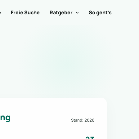
e
Freie Suche
Ratgeber
So geht’s
ung
Stand: 2026