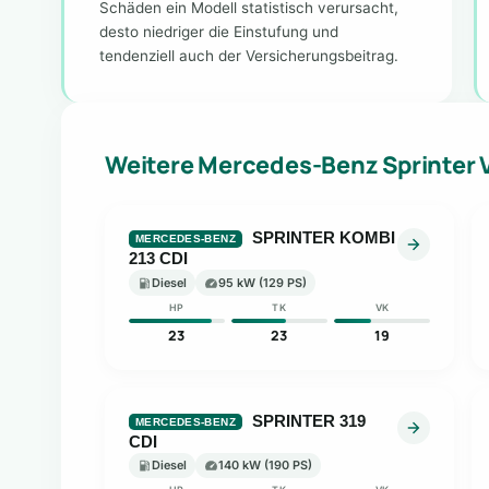
Schäden ein Modell statistisch verursacht,
desto niedriger die Einstufung und
tendenziell auch der Versicherungsbeitrag.
Weitere Mercedes-Benz Sprinter 
SPRINTER KOMBI
MERCEDES-BENZ
213 CDI
Diesel
95 kW (129 PS)
HP
TK
VK
23
23
19
SPRINTER 319
MERCEDES-BENZ
CDI
Diesel
140 kW (190 PS)