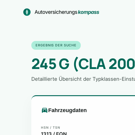
Zum
Inhalt
springen
ERGEBNIS DER SUCHE
245 G (CLA 200
Detaillierte Übersicht der Typklassen-Eins
Fahrzeugdaten
HSN / TSN
1313 / EQN