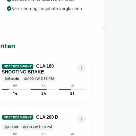
Versicherungsangebote vergleichen
anten
CLA 180
MERCEDES-BENZ
SHOOTING BRAKE
Benzin
100 kW (136 PS)
HP
TK
VK
14
24
21
CLA 200 D
MERCEDES-BENZ
Diesel
110 kW (150 PS)
HP
TK
VK