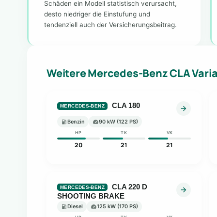
Schäden ein Modell statistisch verursacht,
desto niedriger die Einstufung und
tendenziell auch der Versicherungsbeitrag.
Weitere Mercedes-Benz CLA Vari
CLA 180
MERCEDES-BENZ
Benzin
90 kW (122 PS)
HP
TK
VK
20
21
21
CLA 220 D
MERCEDES-BENZ
SHOOTING BRAKE
Diesel
125 kW (170 PS)