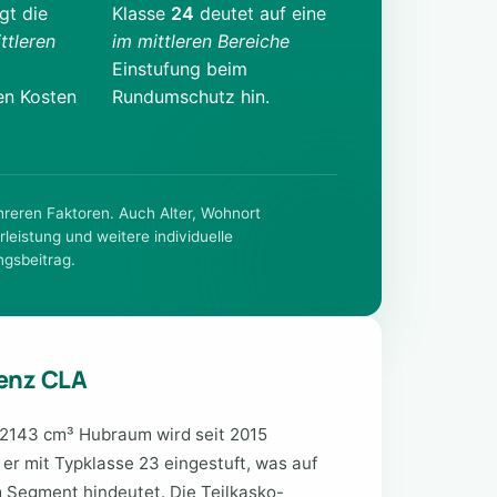
gt die
Klasse
24
deutet auf eine
ttleren
im mittleren Bereiche
Einstufung beim
en Kosten
Rundumschutz hin.
ehreren Faktoren. Auch Alter, Wohnort
rleistung und weitere individuelle
ngsbeitrag.
enz CLA
2143 cm³ Hubraum wird seit 2015
t er mit Typklasse 23 eingestuft, was auf
 Segment hindeutet. Die Teilkasko-