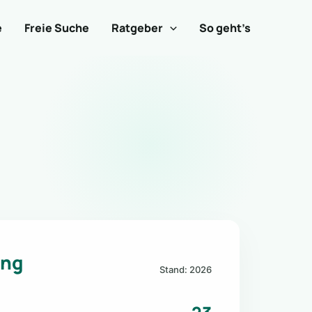
e
Freie Suche
Ratgeber
So geht’s
ung
Stand: 2026