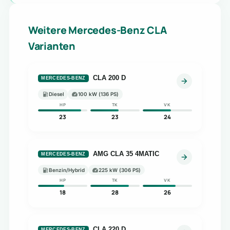
Weitere Mercedes-Benz CLA
Varianten
CLA 200 D
MERCEDES-BENZ
Diesel
100 kW (136 PS)
HP
TK
VK
23
23
24
AMG CLA 35 4MATIC
MERCEDES-BENZ
Benzin/Hybrid
225 kW (306 PS)
HP
TK
VK
18
28
26
CLA 220 D
MERCEDES-BENZ