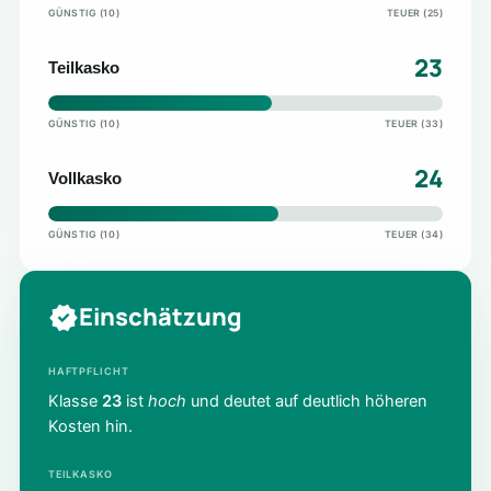
GÜNSTIG (10)
TEUER (25)
23
Teilkasko
GÜNSTIG (10)
TEUER (33)
24
Vollkasko
GÜNSTIG (10)
TEUER (34)
Einschätzung
HAFTPFLICHT
Klasse
23
ist
hoch
und deutet auf deutlich höheren
Kosten hin.
TEILKASKO