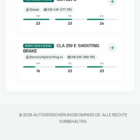
Diesel
130 kW (177 PS)
HP
TK
VK
23
23
24
CLA 250 E SHOOTING
MERCEDES-BENZ
BRAKE
Benzin/Hybrid Plug In
118 kW (160 PS)
HP
TK
VK
16
23
23
© 2026 AUTOVERSICHERUNGSKOMPASS.DE. ALLE RECHTE
VORBEHALTEN.