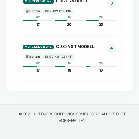
C 160 T-MODELL
MERCEDES-BENZ
Benzin
95 kW (129 PS)
HP
TK
VK
17
20
20
C 280 V6 T-MODELL
MERCEDES-BENZ
Benzin
170 kW (231 PS)
HP
TK
VK
17
18
13
© 2026 AUTOVERSICHERUNGSKOMPASS.DE. ALLE RECHTE
VORBEHALTEN.