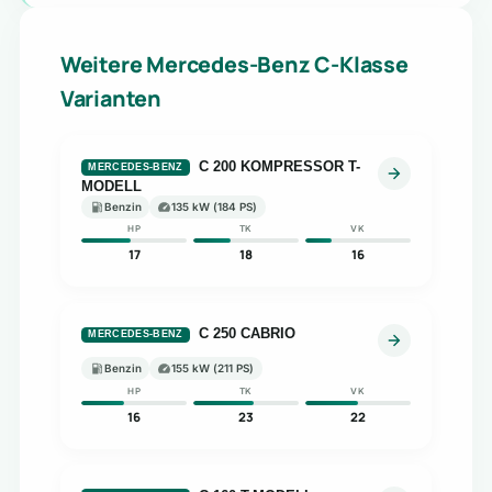
Weitere Mercedes-Benz C-Klasse
Varianten
C 200 KOMPRESSOR T-
MERCEDES-BENZ
MODELL
Benzin
135 kW (184 PS)
HP
TK
VK
17
18
16
C 250 CABRIO
MERCEDES-BENZ
Benzin
155 kW (211 PS)
HP
TK
VK
16
23
22