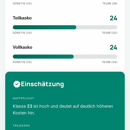
GÜNSTIG (10)
TEUER (25)
24
Teilkasko
GÜNSTIG (10)
TEUER (33)
24
Vollkasko
GÜNSTIG (10)
TEUER (34)
Einschätzung
HAFTPFLICHT
Klasse
23
ist
hoch
und deutet auf deutlich höheren
Kosten hin.
TEILKASKO