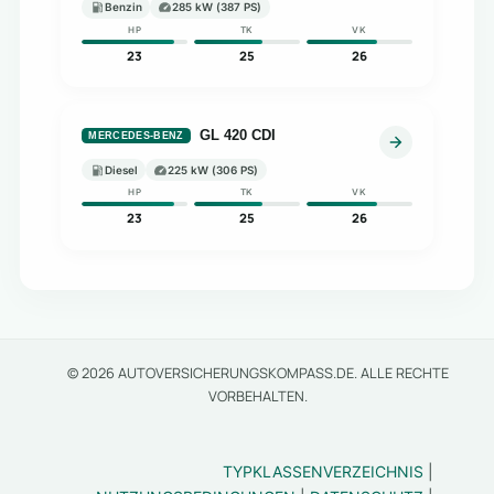
Benzin
285 kW (387 PS)
HP
TK
VK
23
25
26
GL 420 CDI
MERCEDES-BENZ
Diesel
225 kW (306 PS)
HP
TK
VK
23
25
26
© 2026 AUTOVERSICHERUNGSKOMPASS.DE. ALLE RECHTE
VORBEHALTEN.
TYPKLASSENVERZEICHNIS
|