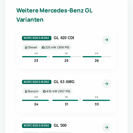
Weitere Mercedes-Benz GL
Varianten
GL 420 CDI
MERCEDES-BENZ
Diesel
225 kW (306 PS)
HP
TK
VK
23
25
26
GL 63 AMG
MERCEDES-BENZ
Benzin
410 kW (557 PS)
HP
TK
VK
24
31
33
GL 500
MERCEDES-BENZ