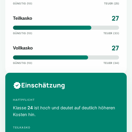
GÜNSTIG (10)
TEUER (25)
27
Teilkasko
GÜNSTIG (10)
TEUER (33)
27
Vollkasko
GÜNSTIG (10)
TEUER (34)
Einschätzung
HAFTPFLICHT
Klasse
24
ist
hoch
und deutet auf deutlich höheren
Kosten hin.
TEILKASKO